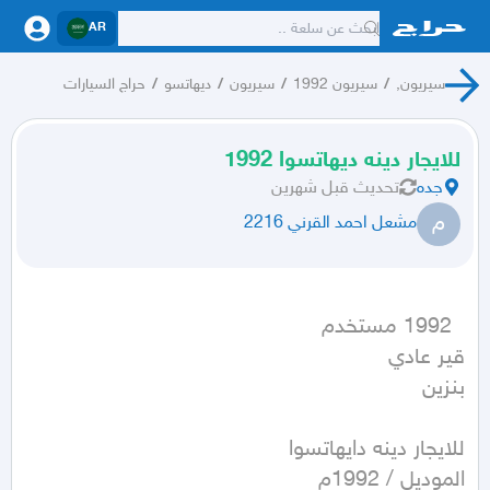
AR
سيريون,
/
سيريون 1992
/
سيريون
/
ديهاتسو
/
حراج السيارات
للايجار دينه ديهاتسوا 1992
جده
تحديث
قبل شهرين
م
مشعل احمد القرني 2216
بنزين