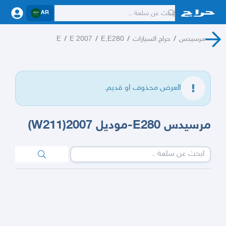
AR
مرسيدس
/
حراج السيارات
/
E,E280
/
E 2007
/
E
العرض محذوف او قديم.
مرسيدس E280-موديل 2007(W211)