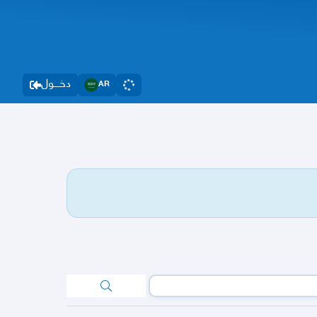
دخــــول
AR