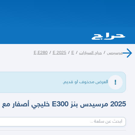
مرسيدس
/
حراج السيارات
/
E
/
E 2025
/
E,E280
العرض محذوف او قديم.
2025 مرسيدس بنز E300 خليجي أصفار مع ضمان الوكيل