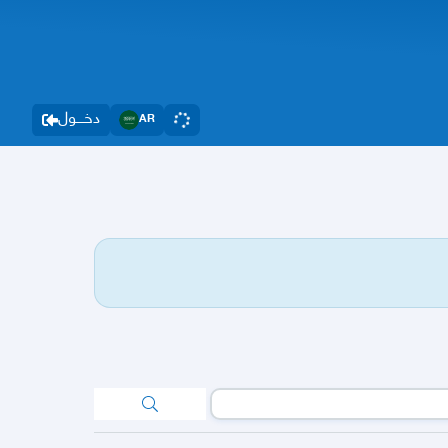
دخــــول
AR