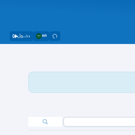
دخــــول
AR