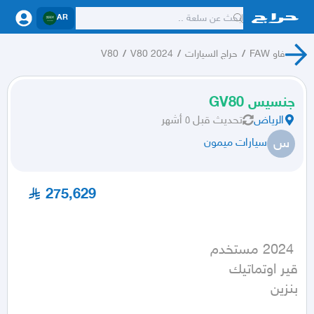
AR
فاو FAW
/
حراج السيارات
/
V80 2024
/
V80
جنسيس GV80
الرياض
تحديث
قبل ٥ أشهر
س
سيارات ميمون
275,629
بنزين