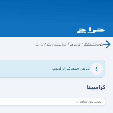
كرسيدا 1996
/
كرسيدا
/
حراج السيارات
/
تويوتا
العرض محذوف او قديم.
كراسيدا