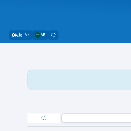
دخــــول
AR