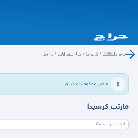
كرسيدا 1996
/
كرسيدا
/
حراج السيارات
/
تويوتا
العرض محذوف او قديم.
مارتب كرسيدا