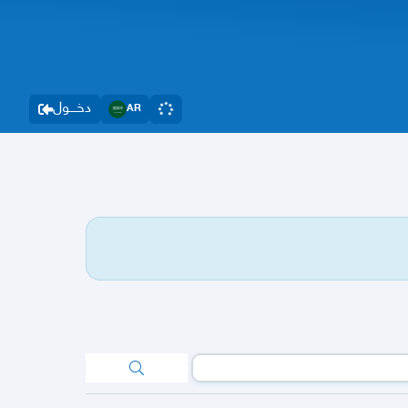
دخــــول
AR