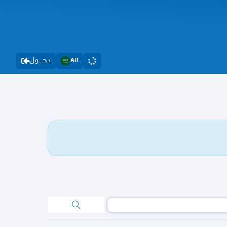
دخــــول
AR