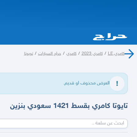
كامري,LE
/
كامري 2023
/
كامري
/
حراج السيارات
/
تويوتا
العرض محذوف او قديم.
تايوتا كامري بقسط 1421 سعودي بنزين