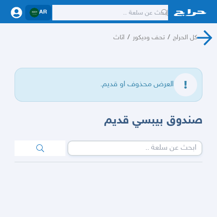
AR
كل الحراج
/
تحف وديكور
/
اثاث
العرض محذوف او قديم.
صندوق بيبسي قديم