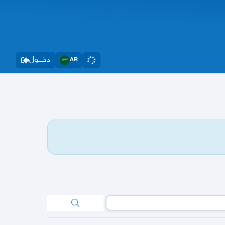
دخــــول
AR