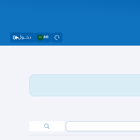
دخــــول
AR