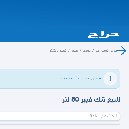
حراج السيارات
/
دودج
/
فيبر
/
فيبر 2025
العرض محذوف او قديم.
للبيع تنك فيبر 80 لتر