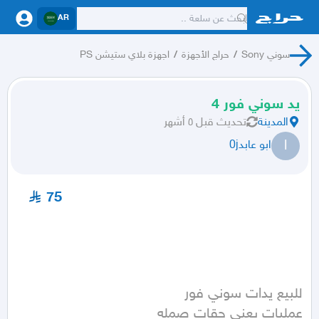
AR
سوني Sony
/
حراج الأجهزة
/
اجهزة بلاي ستيشن PS
يد سوني فور 4
المدينة
تحديث
قبل ٥ أشهر
ا
ابو عابد0j
75