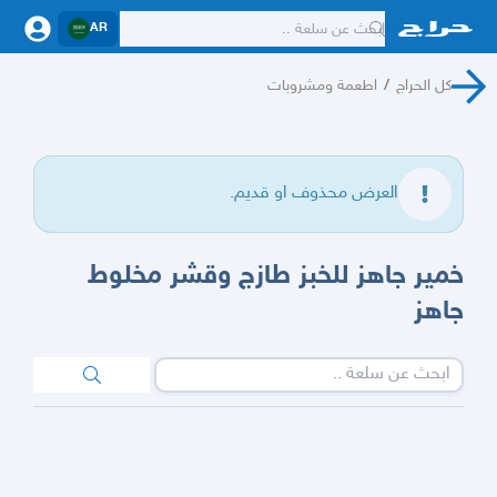
AR
كل الحراج
/
اطعمة ومشروبات
العرض محذوف او قديم.
خمير جاهز للخبز طازج وقشر مخلوط
جاهز