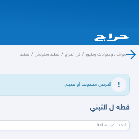
مواشي وحيوانات وطيور
/
كل الحراج
/
قطط سكوتش
/
قطط
العرض محذوف او قديم.
قطه ل التبني