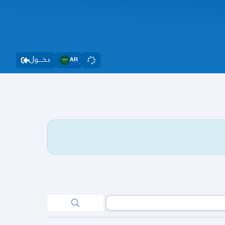
دخــــول
AR