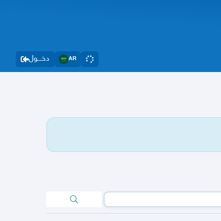
دخــــول
AR