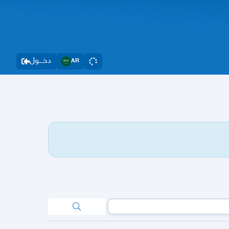
دخــــول
AR