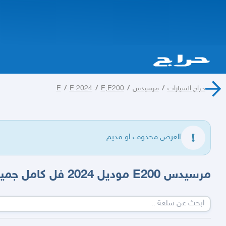
حراج السيارات
/
مرسيدس
/
E,E200
/
E 2024
/
E
العرض محذوف او قديم.
مرسيدس E200 موديل 2024 فل كامل جميع المواصفات وارد كوريا