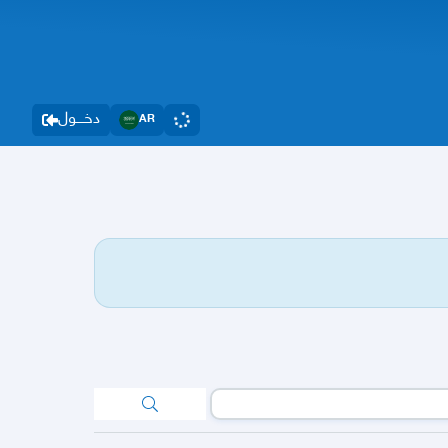
دخــــول
AR