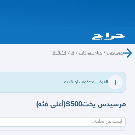
مرسيدس
/
حراج السيارات
/
S
/
S 2014
العرض محذوف او قديم.
مرسيدس يختS500(أعلى فئه)