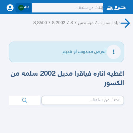
AR
حراج السيارات
/
مرسيدس
/
S
/
S 2002
/
S,S500
العرض محذوف او قديم.
اغطيه اناره فياقرا مديل 2002 سلمه من
الكسور