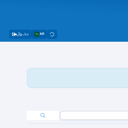
دخــــول
AR