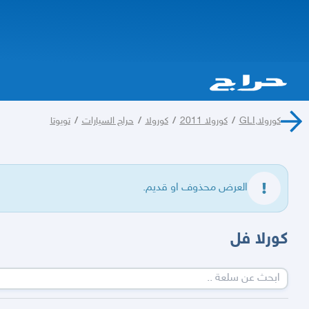
كورولا,GLI
/
كورولا 2011
/
كورولا
/
حراج السيارات
/
تويوتا
العرض محذوف او قديم.
كورلا فل