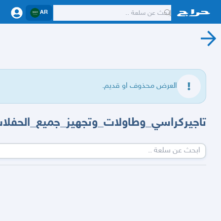
AR
العرض محذوف او قديم.
تاجيركراسي_وطاولات_وتجهيز_جميع_الحفلا