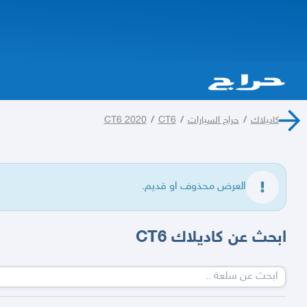
كاديلاك
/
حراج السيارات
/
CT6
/
CT6 2020
العرض محذوف او قديم.
ابحث عن كاديلاك CT6