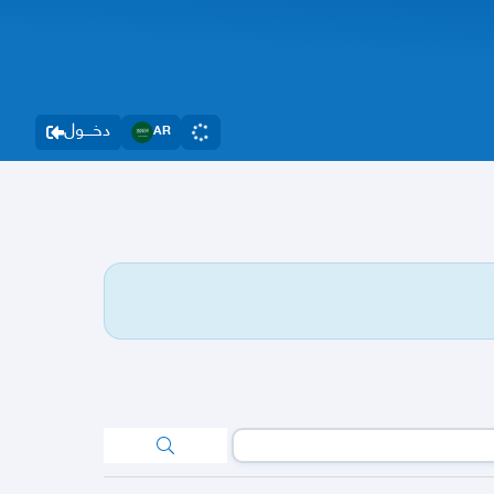
دخــــول
AR