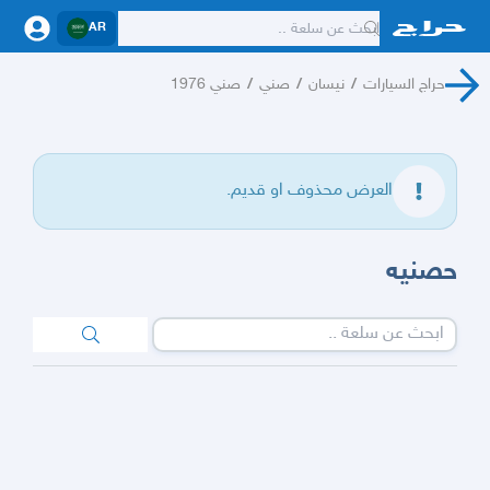
AR
حراج السيارات
/
نيسان
/
صني
/
صني 1976
العرض محذوف او قديم.
حصنيه