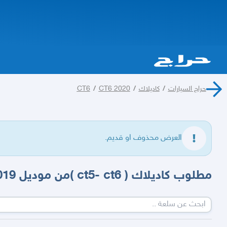
حراج السيارات
/
كاديلاك
/
CT6 2020
/
CT6
العرض محذوف او قديم.
مطلوب كاديلاك ( ct5- ct6 )من موديل 2019-2023