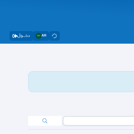
دخــــول
AR