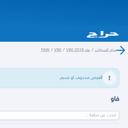
حراج السيارات
/
فاو FAW
V80 2018
/
V80
/
العرض محذوف او قديم.
فاو