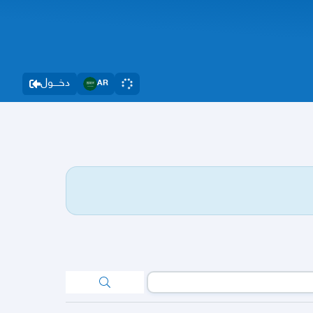
دخــــول
AR