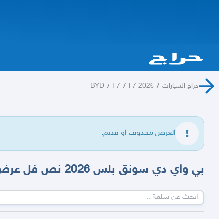
حراج السيارات
/
F7 2026
/
F7
/
BYD
العرض محذوف او قديم.
بي واي دي سونق بلس 2026 نص فل عرض اليووم الوطني 95