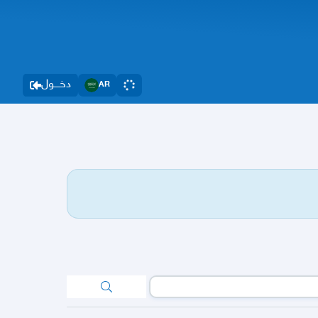
دخــــول
AR