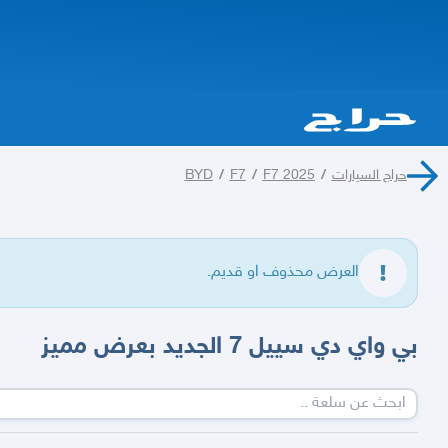
حراج السيارات
/
F7 2025
/
F7
/
BYD
العرض محذوف او قديم.
بي واي دي سييل 7 الجديد بعرض مميز