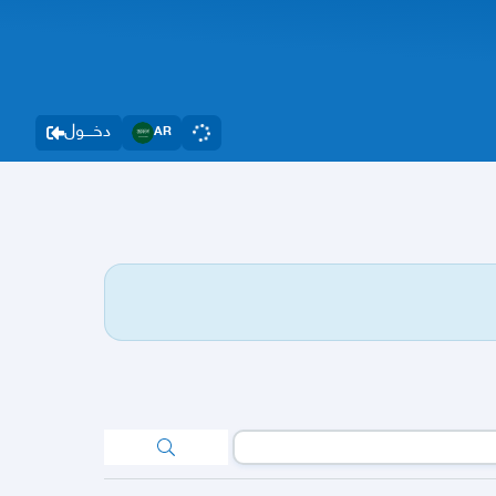
دخــــول
AR