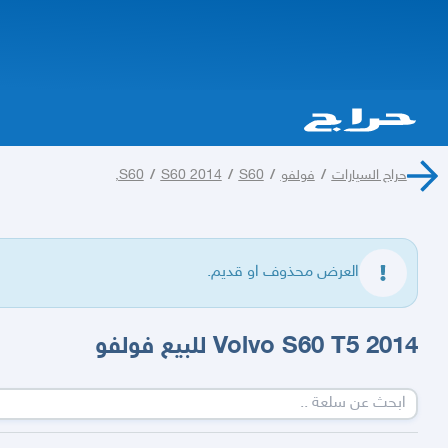
حراج السيارات
/
فولفو
/
S60,
/
S60 2014
/
S60
العرض محذوف او قديم.
Volvo S60 T5 2014 للبيع فولفو