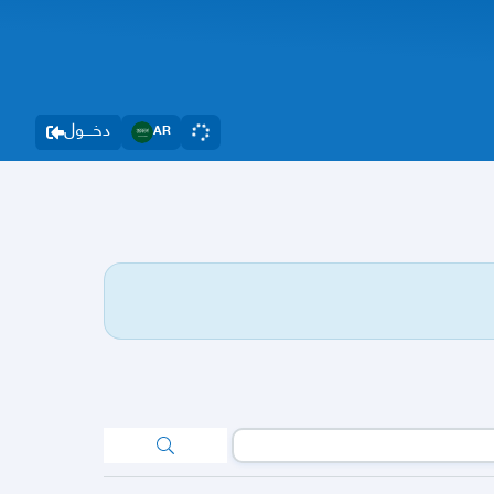
دخــــول
AR