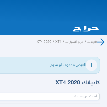
كاديلاك
/
حراج السيارات
/
XT4
/
XT4 2020
العرض محذوف او قديم.
كاديلاك XT4 2020