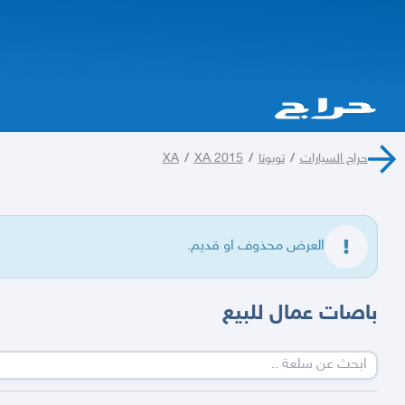
حراج السيارات
/
تويوتا
/
XA 2015
/
XA
العرض محذوف او قديم.
باصات عمال للبيع