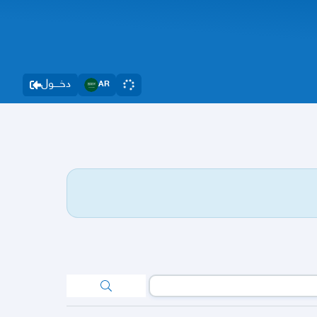
دخــــول
AR