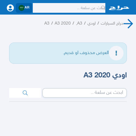
AR
حراج السيارات
/
اودي
/
A3,
/
A3 2020
/
A3
العرض محذوف او قديم.
اودي A3 2020