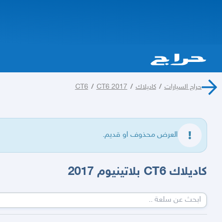
حراج السيارات
/
كاديلاك
/
CT6 2017
/
CT6
العرض محذوف او قديم.
كاديلاك CT6 بلاتينيوم 2017