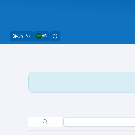
دخــــول
AR