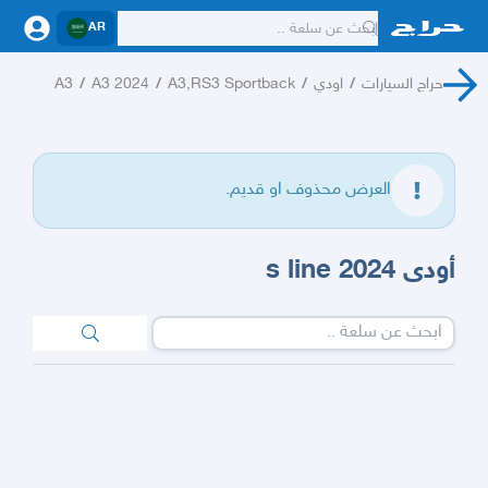
AR
حراج السيارات
/
اودي
/
A3,RS3 Sportback
/
A3 2024
/
A3
العرض محذوف او قديم.
أودى 2024 s line