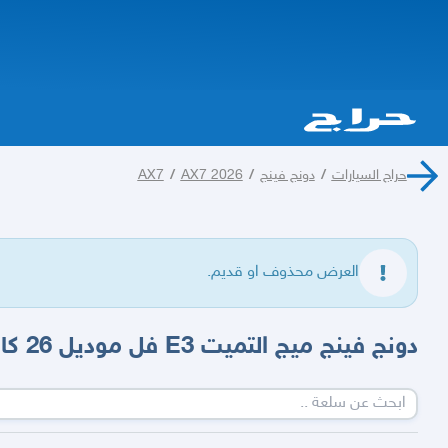
حراج السيارات
/
دونج فينج
/
AX7 2026
/
AX7
العرض محذوف او قديم.
دونج فينج ميج التميت E3 فل موديل 26 كاش وتمويل اقل الاسعار