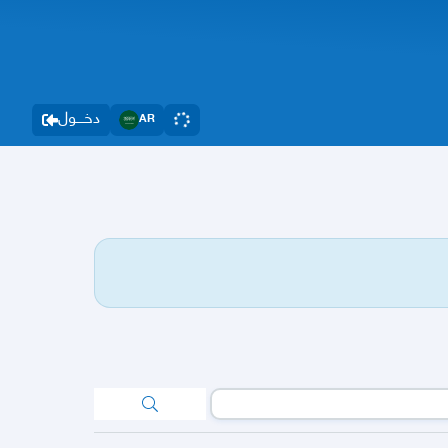
دخــــول
AR