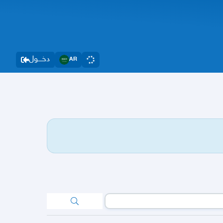
دخــــول
AR