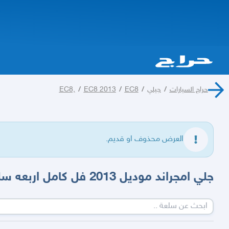
حراج السيارات
/
جيلي
/
EC8
/
EC8 2013
/
EC8,
العرض محذوف او قديم.
جلي امجراند موديل 2013 فل كامل اربعه سلندر ماشيه 250