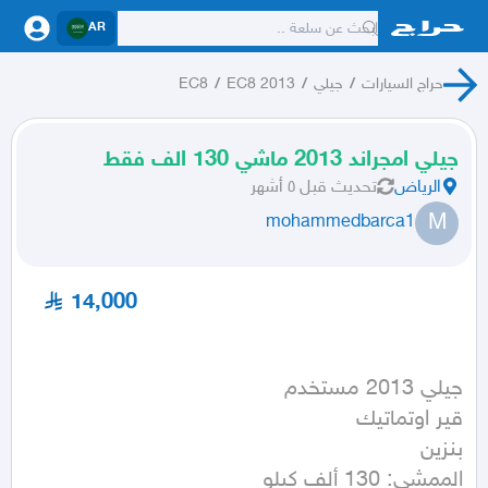
AR
حراج السيارات
/
جيلي
/
EC8 2013
/
EC8
جيلي امجراند 2013 ماشي 130 الف فقط
الرياض
تحديث
قبل ٥ أشهر
M
mohammedbarca1
14,000
الممشى: 130 ألف كيلو