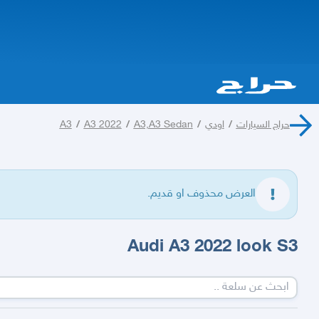
حراج السيارات
/
اودي
/
A3,A3 Sedan
/
A3 2022
/
A3
العرض محذوف او قديم.
Audi A3 2022 look S3