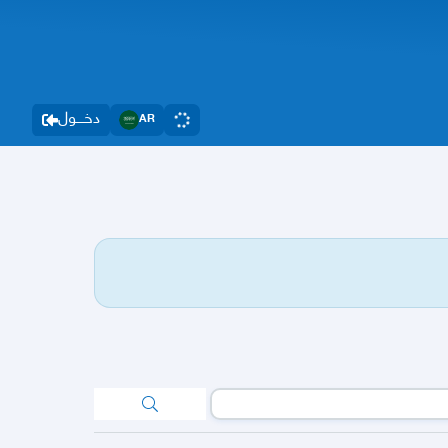
دخــــول
AR