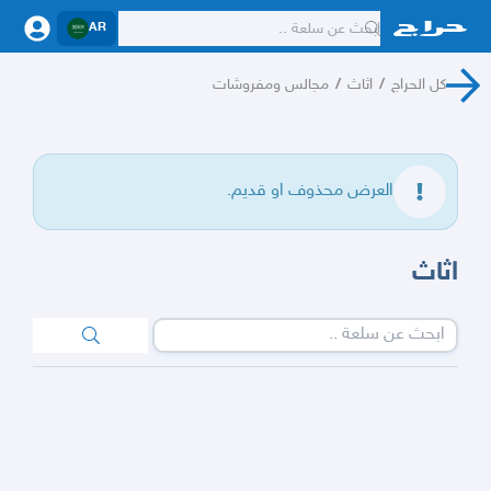
AR
كل الحراج
/
اثاث
/
مجالس ومفروشات
العرض محذوف او قديم.
اثاث