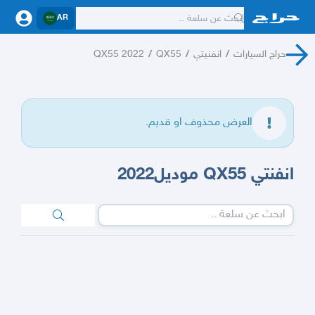
AR
حراج السيارات
/
انفنيتي
/
QX55
/
QX55 2022
العرض محذوف او قديم.
انفنتي QX55 موديل2022