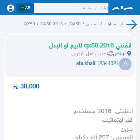
AR
حراج السيارات
/
انفنيتي
/
QX50,
/
QX50 2016
/
QX50
انفنتي qx50 2016 للبيع او البدل
الرياض
تحديث
قبل شهرين
A
abukhalil12344321
30,000