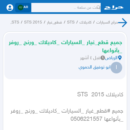
AR
حراج السيارات
/
كاديلاك
/
STS
/
قطع_غيار
/
STS 2015
/
STS,
جميع قطع_غيار _السيارات _كاديلاك _ورنج _روفر
_بأنواعها
الرياض
قبل ٤ أشهر
ا
ابو توفيق الحموي
كاديلاك STS  2015
جميع #قطع_غيار _السيارات _كاديلاك _ورنج _روفر 
_بأنواعها 0506221557