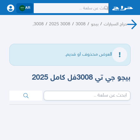
AR
حراج السيارات
/
بيجو
/
3008
/
3008 2025
/
3008,
العرض محذوف او قديم.
بيجو جي تي 3008فل كامل 2025