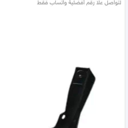
لتواصل علا رقم أفضلية واتساب فقط