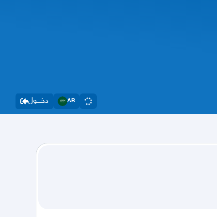
دخــــول
AR