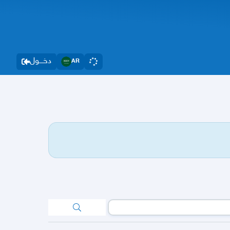
دخــــول
AR