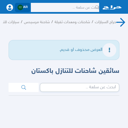
AR
حراج السيارات
/
شاحنات ومعدات ثقيلة
/
شاحنة مرسيدس
/
سيارات للتناز
العرض محذوف او قديم.
سائقين شاحنات للتنازل باكستان