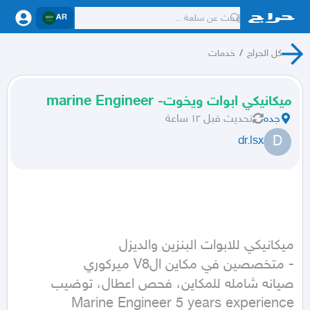
AR
كل الحراج
/
خدمات
ميكانيكي ابوات ويخوت- marine Engineer
جده
تحديث
قبل ١٢ ساعة
D
dr.lsx