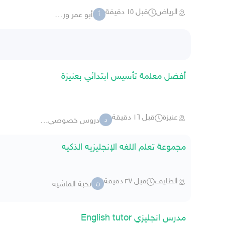
الرياض
قبل ١٥ دقيقة
أبو عمر ورهف
أ
أفضل معلمة تأسيس ابتدائي بعنيزة
عنيزة
قبل ١٦ دقيقة
دروس خصوصي لجميع المراحل
د
مجموعة تعلم اللغه الإنجليزيه الذكيه
الطايف
قبل ٣٧ دقيقة
نخبة الماشيه
ن
مدرس انجليزي English tutor