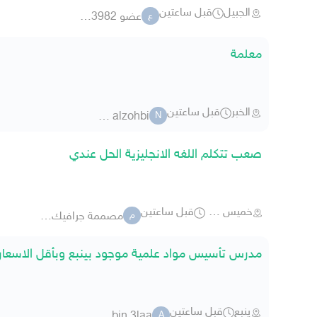
الجبيل
قبل ساعتين
عضو 3982 9116
ع
معلمة
الخبر
قبل ساعتين
nasr alzohbi
N
صعب تتكلم اللغه الانجليزية الحل عندي
خميس مشيط
قبل ساعتين
مصممة جرافيك ashwaq
م
مدرس تأسيس مواد علمية موجود بينبع وبأقل الاس
ينبع
قبل ساعتين
a7med bin 3laa
A