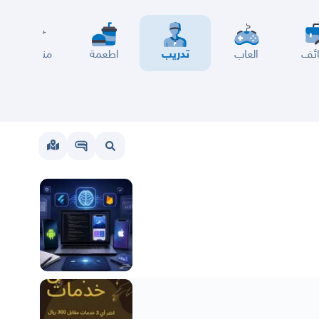
ئف
العاب
تدريب
اطعمة
مناسبات