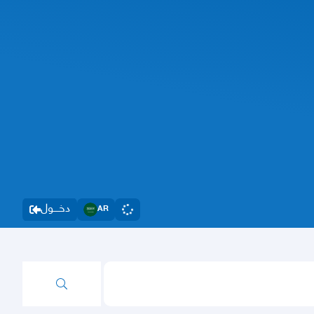
دخــــول
AR