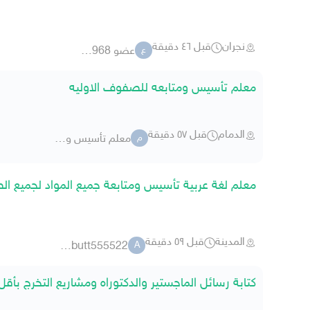
نجران
قبل ٤٦ دقيقة
عضو 4160968
ع
معلم تأسيس ومتابعه للصفوف الاوليه
الدمام
قبل ٥٧ دقيقة
معلم تأسيس وصعوبات تعلمم
م
معلم لغة عربية تأسيس ومتابعة جميع المواد لجميع 
المدينة
قبل ٥٩ دقيقة
ayaan butt555522
A
كتابة رسائل الماجستير والدكتوراه ومشاريع التخرج بأقل