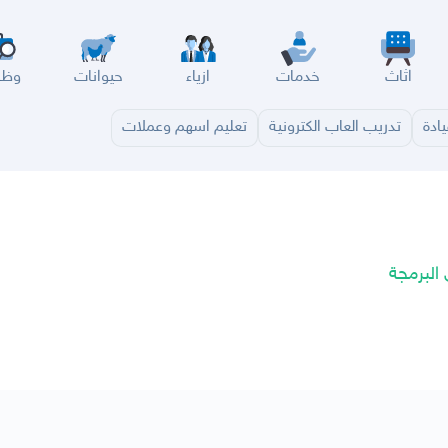
اثاث
خدمات
ازياء
حيوانات
وظا
ادة
تدريب العاب الكترونية
تعليم اسهم وعملات
سير
الباحة
جيزان
نجران
الجوف
عرعر
الكويت
الإمارات
البحرين
البرمجة