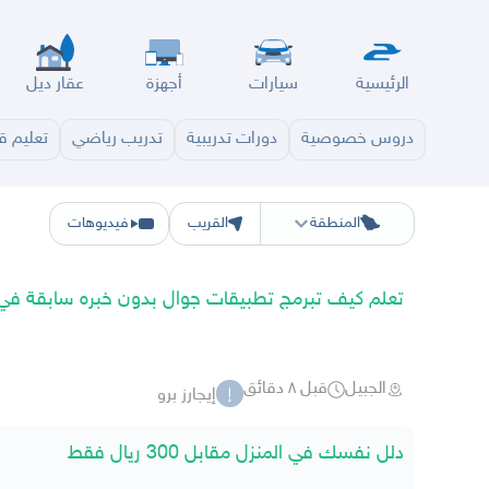
الرئيسية
سيارات
أجهزة
عقار ديل
دروس خصوصية
دورات تدريبية
تدريب رياضي
تعليم قي
الرياض
الشرقيه
جده
مكه
ينبع
حفر الباطن
المدينة
الطايف
تبوك
القصيم
حائل
أبها
ع
المنطقة
القريب
فيديوهات
تعلم كيف تبرمج تطبيقات جوال بدون خبره سابقة في 
الجبيل
قبل ٨ دقائق
إيجارز برو
إ
دلل نفسك في المنزل مقابل 300 ريال فقط