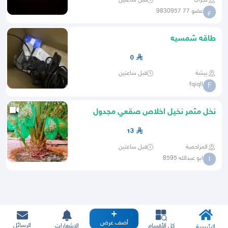
عضو 77 9830957
ع
طاقه شمسيه
0
بيشة
قبل ساعتين
fqiqll
F
نخل مثمر نخيل اخلاص صقعي مجدول
برحي هلالي سلاطين منيفي سلج
13
المزاحمية
قبل ساعتين
ابو عبدالله 8595
ا
أضف عرض
الرسائل
كل الأقسام
الإشعارات
الرئيسية