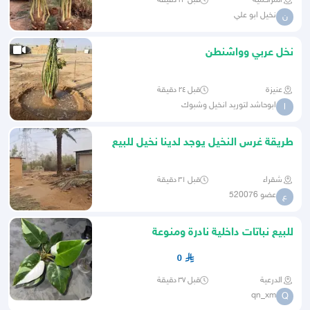
المزاحمية
قبل ٢٣ دقيقة
نخيل ابو علي
ن
نخل عربي وواشنطن
عنيزة
قبل ٢٤ دقيقة
ابوحاشد لتوريد انخيل وشبوك
ا
طريقة غرس النخيل يوجد لدينا نخيل للبيع
الرياض_جده_مكه_الدما
شقراء
قبل ٣١ دقيقة
عضو 520076
ع
للبيع نباتات داخلية نادرة ومنوعة
0
الدرعية
قبل ٣٧ دقيقة
qn_xm
Q