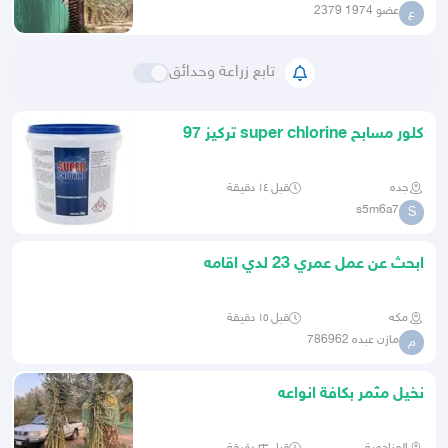
عضو 1974 2379
ع
تابع زراعة وحدائق
كلور مسابح super chlorine تركيز 97
جده
قبل ١٤ دقيقة
s5m6a7
S
ابحث عن عمل عمري 23 لدي اقامه
مكه
قبل ١٥ دقيقة
مازن عبده 786962
م
نخيل مثمر بكافة انواعه