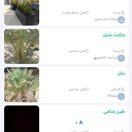
بريدة
قبل ساعة واحدة
شركة ابراج ستون
ش
جثايث نخيل
بريدة
قبل ساعتين
أبو أحمد للطيور
أ
نخل
الرياض
قبل ساعتين
رغود29
ر
طين صافي
1
نجران
قبل ساعتين