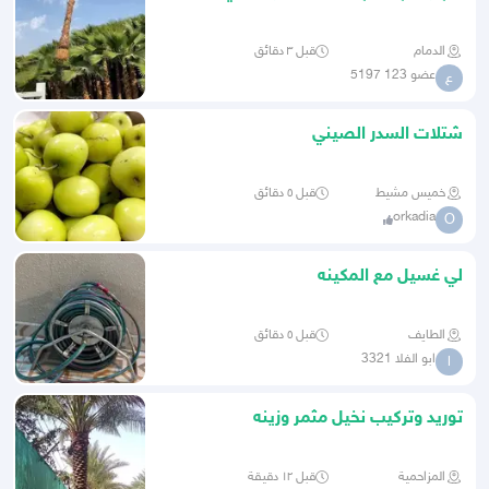
وتنظيف النخيل والشجر وتنسيق
الدمام
قبل ٣ دقائق
عضو 123 5197
ع
شتلات السدر الصيني
خميس مشيط
قبل ٥ دقائق
orkadia
O
لي غسيل مع المكينه
الطايف
قبل ٥ دقائق
ابو الفلا 3321
ا
توريد وتركيب نخيل مثمر وزينه
المزاحمية
قبل ١٢ دقيقة