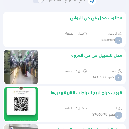
تابع مشاريع واستثمارات
مطلوب محل في حي الروابي
الرياض
قبل ١٢ دقيقة
sarasmth
S
محل للتقبيل في حي المروه
جده
قبل ١٣ دقيقة
عضو 88 14132
ع
قروب حراج لبيع الدراجات النارية وغيرها
البرك
قبل ١٦ دقيقة
عضو 79 37650
ع