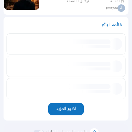
المدينة
قبل ١١ دقيقة
jooryaa
J
قائمة البائع
اظهر المزيد