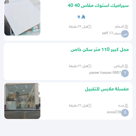
سيراميك استوك مقاس 40 40
9
الدمام
قبل ٣٢ دقيقة
سيفseff 77
س
محل كبير 110 متر سكن خاص
الرياض
قبل ٣٦ دقيقة
yasser hassan 6867
Y
مغسلة ملابس للتقبيل
جده
قبل ٣٦ دقيقة
soos239
S