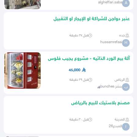
algheffari.saba
A
عنبر دواجن للشراكة او الإيجار او التقبيل
جده
قبل ٢٧ دقيقة
hussamrefaai
H
آلة بيع الورد الذاتيه - مشروع يجيب فلوس
45,000
الرياض
قبل ٢٩ دقيقة
بنشز bunches
ب
مصنع بلاستيك للبيع بالرياض
المدينة
قبل ٣٠ دقيقة
المبدع26
ا