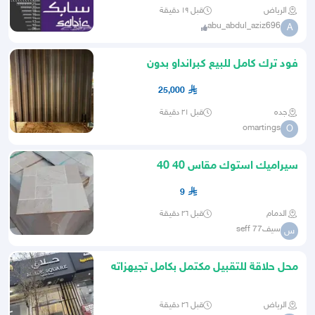
الرياض
قبل ١٩ دقيقة
abu_abdul_aziz696
A
فود ترك كامل للبيع كبرانداو بدون
25,000
جده
قبل ٢١ دقيقة
omartings
O
سيراميك استوك مقاس 40 40
9
الدمام
قبل ٢٦ دقيقة
سيفseff 77
س
محل حلاقة للتقبيل مكتمل بكامل تجيهزاته
وملحقاته
الرياض
قبل ٢٦ دقيقة