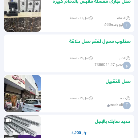
محل تجاري مغسلة ملابس بالدمام كبيره
للبيع
الدمام
قبل ١٦ دقيقة
ابو رغد566n
ا
مطلوب ممول لفتح محل حلاقة
الخبر
قبل ١٩ دقيقة
عضو 27 7365044
ع
محل للتقبيل
جده
قبل ١٩ دقيقة
trook ali
T
حديد سابك بالإجل
4,200