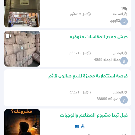
1
المدينة
قبل ٧ دقائق
qqq02
Q
خيش جميع المقاسات متوفره
الرياض
قبل ١٠ دقائق
جملة الجمله 4859
ج
فرصة استثمارية مميزة للبيع صالون قائم
في الرياض
الرياض
قبل ١٠ دقائق
عضو 59 88899
ع
قبل تبدأ مشروع المطاعم والوجبات
السريعة
99