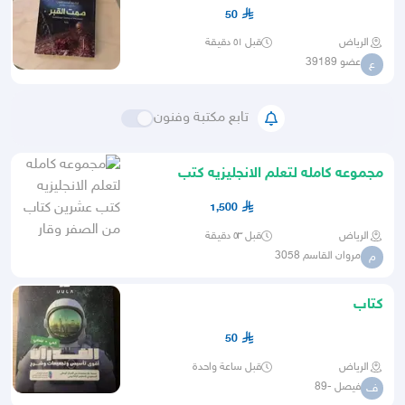
50
الرياض
قبل ٥١ دقيقة
عضو 39189
ع
تابع مكتبة وفنون
مجموعه كامله لتعلم الانجليزيه كتب
عشرين كتاب من الصفر وقار
1,500
الرياض
قبل ٥٣ دقيقة
مروان القاسم 3058
م
كتاب
50
الرياض
قبل ساعة واحدة
فيصل -89
ف