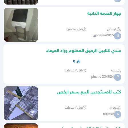
جهاز الخدمة الذاتية
الرياض
قبل ساعتين
shalan2015
S
عندي كتابين الرحيق المختوم وزاد الميعاد
0
جده
قبل ٣ ساعات
plastic 234824
P
كتب للمستجدين للبيع بسعر ارخص
جيزان
قبل ٣ ساعات
accmer
A