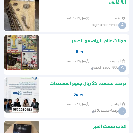
الة قانون
مكه
قبل ١٩ دقيقة
algrnemohmmed
A
مجلات عالم الرياضة و الصقر
0
الهفوف
قبل ١٩ دقيقة
saod_saod_800
S
ترجمة معتمدة 25 ريال جميع المستندات
25
الرياض
قبل ٢٦ دقيقة
ترجمة معتمدة25
ت
كتاب صمت القبر