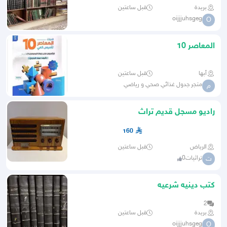
بريدة
قبل ساعتين
oijjjuhsgeg
O
المعاصر 10
أبها
قبل ساعتين
متجر جدول غذائي صحي و رياضي
م
راديو مسجل قديم تراث
160
الرياض
قبل ساعتين
تراثيات0
ت
كتب دينيه شرعيه
2
بريدة
قبل ساعتين
oijjjuhsgeg
O