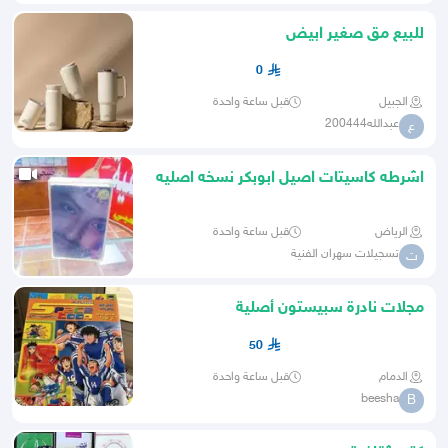
للبيع مق صغير ابيض
0
الجبيل
قبل ساعة واحدة
عبدالله200444
ع
اشرطه كاسيتات اصيل ابوبكر نسخه اصليه
نادره
الرياض
قبل ساعة واحدة
تسجيلات سهران الفنية
ت
مجلات نادرة سبيستون أصلية
50
الدمام
قبل ساعة واحدة
beesha
B